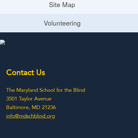
MIRC
Site Map
i
Planned Giving
g
Site Map
Volunteering
a
Volunteering
t
i
o
Contact Us
n
The Maryland School for the Blind
3501 Taylor Avenue
Baltimore, MD 21236
info@mdschblind.org